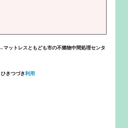
→
マットレスともども市の不燃物中間処理センタ
→ひきつづき
利用